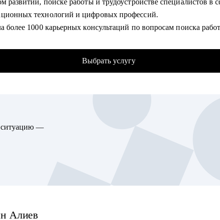
м развитии, поиске работы и трудоустройстве специалистов в с
и (T&D, L&D).
ционных технологий и цифровых профессий.
 тренером, методистом или менеджером в сфере обучения.
а более 1000 карьерных консультаций по вопросам поиска рабо
апустить свою карьеру в обучении и развитии (T&D, L&D).
рофессионального направления, роста дохода, подготовки резю
ы уже имеете опыт, но не понимаете куда двигаться дальше так,
ии поиска.
зарабатывать и заниматься любимым делом.
Выбрать услугу
 500 клиентов получили предложения о работе, усилили карьерн
м руководителям или тем, кто хочет развиваться в этом напра
 или вышли на новые роли в Яндексе, Сбере, VK, Lamoda и др
с построением траектории развития и предложу инструменты дл
 технологических компаниях.
я
т по hh.ru и ATS (системам автоматизированного отбора кандид
 усилить резюме, сделать профиль более понятным для поиска 
гу помочь:
ю ситуацию —
ть количество релевантных приглашений.
то хочет начать карьеру в обучении и развитии, training & develo
ю с запросами: резюме под цель, стратегия поиска работы, подг
листам разных уровней, которые хотят развиваться в training &
ованиям, смена профессии, выход на рынок после перерыва, ка
ent, learning & development.
дителям и тимлидам (non-tech), которые развивают управленчес
нции или планируют переход на руководящую роль.
омогу:
у создать сильное резюме, выделить достижения и адаптировать
ин
Алиев
евую роль.