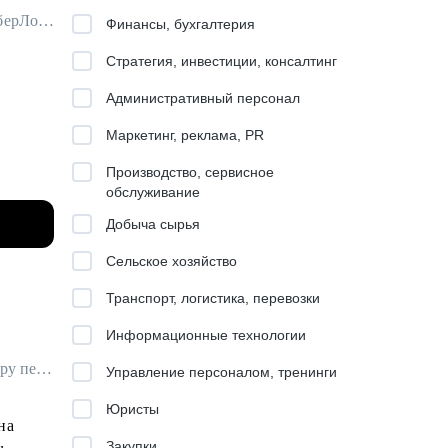
Партнер по обучению и развитию (T&D partner) в Авито / ex-Самокат, СберЛогистика
Финансы, бухгалтерия
Стратегия, инвестиции, консалтинг
Административный персонал
Маркетинг, реклама, PR
Производство, сервисное
обслуживание
Добыча сырья
ников,
Сельское хозяйство
Транспорт, логистика, перевозки
Информационные технологии
Карьерный консультант / HR-эксперт / IT-рекрутер (специалист по подбору персонала в сфере информационных технологий) / Резюмерайтер (специалист по подготовке резюме)
Управление персоналом, тренинги
Юристы
на
учении и
Закупки