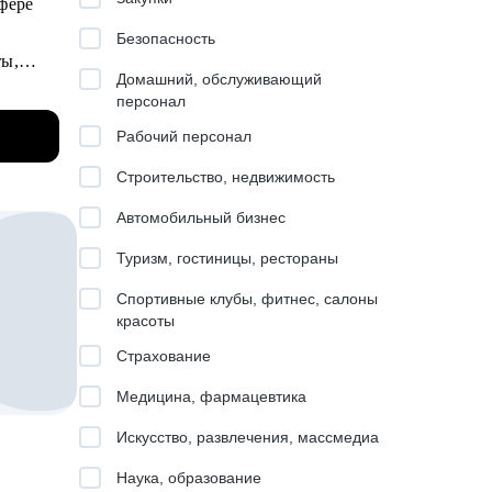
фере
Безопасность
ты,
Домашний, обслуживающий
ме и
персонал
 чтобы
Рабочий персонал
ую
влении
угих
Строительство, недвижимость
я
Автомобильный бизнес
атов).
Туризм, гостиницы, рестораны
и
Спортивные клубы, фитнес, салоны
pment.
отовка к
красоты
рьерный
Страхование
кие
Медицина, фармацевтика
Искусство, развлечения, массмедиа
 опыт
Наука, образование