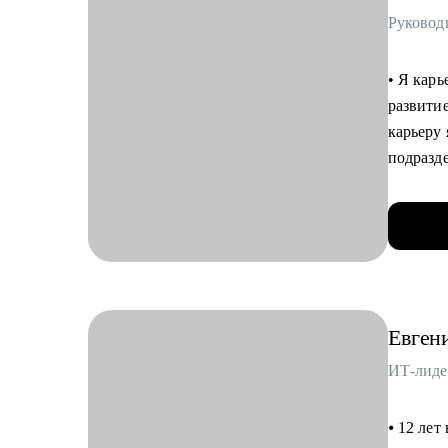
Руководи
• Помогу
сложные
• Помог
• Я карь
компани
развитие
приглаш
карьеру
• Помогу
подразд
интервь
• 6+ ле
• В «Сам
Кому мо
поддерж
• Специ
командо
тестиро
• Сейчас
• Специ
коммуни
Евген
электро
• Провё
• Руков
хорошо 
ИТ-лиде
• Тем, 
• Выраст
сменить
• Выступ
⦁ 12 лет
и менед