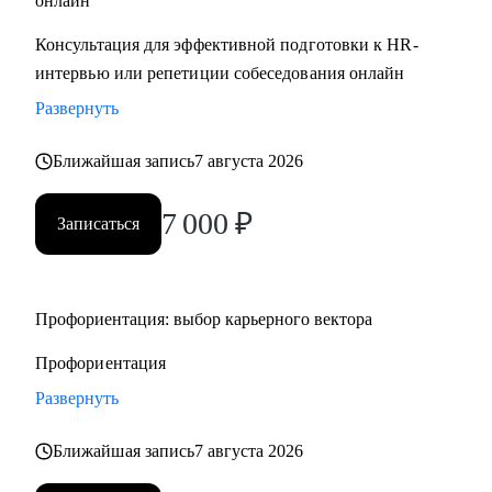
онлайн
• Целевые резюме под вакансии с ключевыми и ATS
Консультация для эффективной подготовки к HR-
словами
интервью или репетиции собеседования онлайн
• Оценю опыт, потенциал и обсудим ваш карьерный рост
Развернуть
под тренды 2026 г
• Знаю, что ждет от вашего резюме HR и как презентовать
Ближайшая запись
7 августа 2026
ваш опыт
• Настроим воронку поиска для любой сферы
7 000
₽
Записаться
• Трансформируем опыт: из бизнеса в найм в и обратно, из
отрасли в отрасль, после долгого перерыва
• Подготовка к собеседованиям: подготовим и презентуем
опыт с точки зрения работодателя.
Профориентация: выбор карьерного вектора
• Переговоры о зарплате
Профориентация
• Выход из токсичных рабочих ситуаций и отношений, или
увольнение с сохранением репутации и ресурсов.
Развернуть
• Личный бренд для карьеры, как стать заметным в своей
Ближайшая запись
7 августа 2026
отрасли.
• Трудоустройство 45+