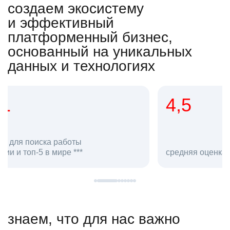
создаем экосистему
и эффективный
платформенный бизнес,
основанный на уникальных
данных и технологиях
4,5
20
сотруд
средняя оценка hh.ru как работодателя **
в hh.ru
знаем, что для нас важно