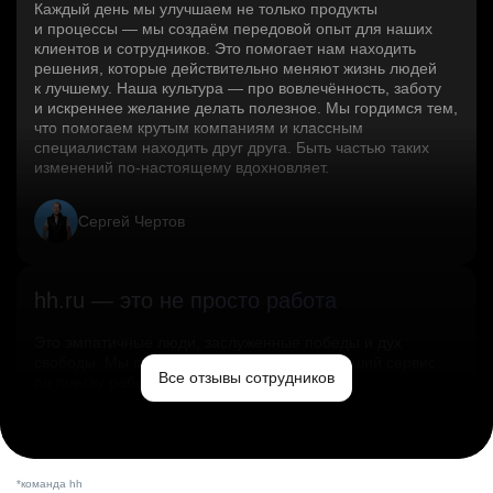
Каждый день мы улучшаем не только продукты
и процессы — мы создаём передовой опыт для наших
клиентов и сотрудников. Это помогает нам находить
решения, которые действительно меняют жизнь людей
к лучшему. Наша культура — про вовлечённость, заботу
и искреннее желание делать полезное. Мы гордимся тем,
что помогаем крутым компаниям и классным
специалистам находить друг друга. Быть частью таких
изменений по‑настоящему вдохновляет.
Сергей Чертов
hh.ru — это не просто работа
Это эмпатичные люди, заслуженные победы и дух
свободы. Мы помогаем миру и создаём лучший сервис
Все отзывы сотрудников
по поиску работы в стране.
Ольга Емельянова
*команда hh