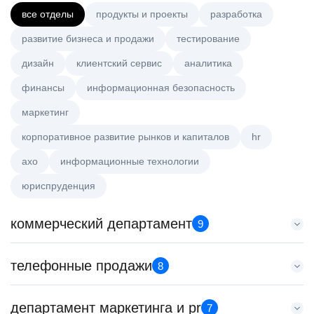
все отделы
продукты и проекты
разработка
развитие бизнеса и продажи
тестирование
дизайн
клиентский сервис
аналитика
финансы
информационная безопасность
маркетинг
корпоративное развитие рынков и капиталов
hr
axo
информационные технологии
юриспруденция
коммерческий департамент
9
Старший аналитик клиентской эффективности
телефонные продажи
8
HeadHunter::Коммерческий департамент
3 авг. 2026
Менеджер по продажам в сегменте малого и среднего
департамент маркетинга и pr
з/п не указана
7