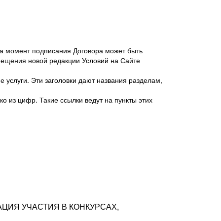
 на момент подписания Договора может быть
мещения новой редакции Условий на Сайте
 услуги. Эти заголовки дают названия разделам,
о из цифр. Такие ссылки ведут на пункты этих
антер», ИНН 7718620740, адрес: 125047,
одская территория Муниципальный округ
я улица, дом 48, помещ. 25
ых резюме с предложениями Соискателей
АЦИЯ УЧАСТИЯ В КОНКУРСАХ,
тра контактной информации Соискателя
тор сайтов: hh.ru, talantix.ru и других
 из Типов регистраций.
луг