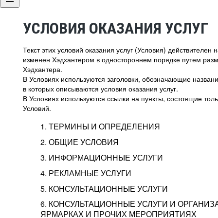
УСЛОВИЯ ОКАЗАНИЯ УСЛУГ
Текст этих условий оказания услуг (Условия) действителен
изменен Хэдхантером в одностороннем порядке путем раз
Хэдхантера.
В Условиях используются заголовки, обозначающие название
в которых описываются условия оказания услуг.
В Условиях используются ссылки на пункты, состоящие тольк
Условий.
1. ТЕРМИНЫ И ОПРЕДЕЛЕНИЯ
2. ОБЩИЕ УСЛОВИЯ
3. ИНФОРМАЦИОННЫЕ УСЛУГИ
1.1. Хэдхантер, или
Хэдхантер, ООО «Хэдх
4. РЕКЛАМНЫЕ УСЛУГИ
HeadHunter, или
г. Москва, внутригор
2.1. Типы и статусы регистрации
5. КОНСУЛЬТАЦИОННЫЕ УСЛУГИ
Исполнитель
Тверской,
2-я
Брестска
Типы регистрации
3.1. Предоставление доступа к базе данн
2.2. Активация услуг
6. КОНСУЛЬТАЦИОННЫЕ УСЛУГИ И ОРГАНИЗ
о трудоустройстве с возможностью просмо
Описание и активация
ЯРМАРКАХ И ПРОЧИХ МЕРОПРИЯТИЯХ
Хэдхантер — администра
2.1.1. Заказчику может быть присвоен один
4.0. Общие условия оказания рекламных ус