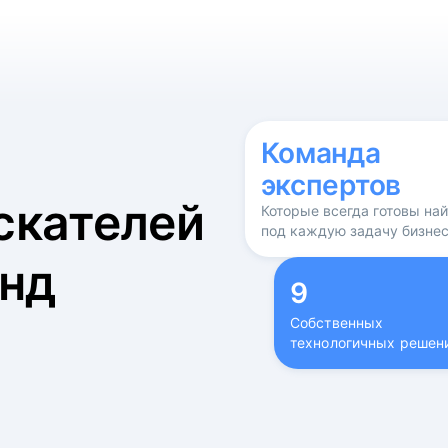
б
Команда
экспертов
скателей
Которые всегда готовы на
под каждую задачу бизне
нд
9
Собственных
технологичных решен