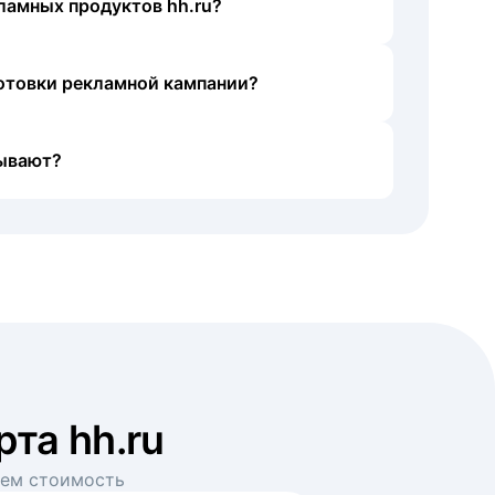
ламных продуктов hh.ru?
готовки рекламной кампании?
ывают?
рта hh.ru
аем стоимость