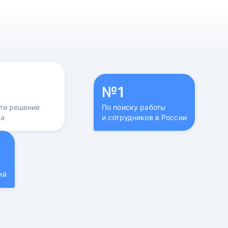
№1
йти решение
По поиску работы
са
и сотрудников в России
ий