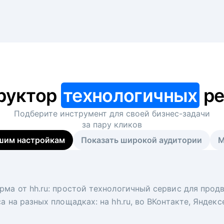
руктор
технологичных
ре
Подберите инструмент для своей
бизнес-задачи
за пару кликов
шим настройкам
Показать широкой аудитории
М
я
 рекрутер
рма от hh.ru: простой технологичный сервис для прод
 для вакансий на главной странице hh.ru. Увеличивает
под ключ. Решите, сколько кандидатов и когда вам нуж
а на разных площадках: на hh.ru, во ВКонтакте, Яндек
ологи, рекрутеры и проектные менеджеры hh.ru с цел
тов